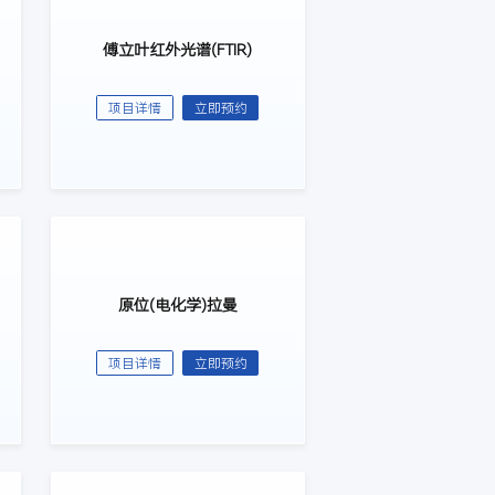
查
(云视频)球差电镜
傅立叶红外光谱(FTIR)
目详情
立即预约
项目详情
立即预约