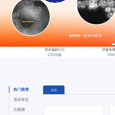
同步辐射XAS
2250元起