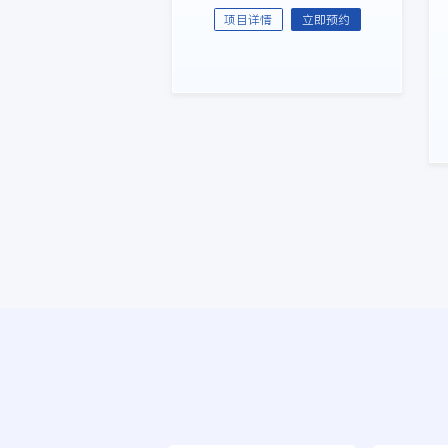
项目详情
立即预约
全部
电镜类
显