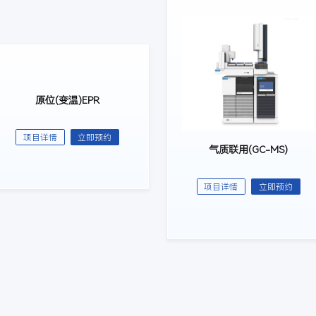
同步辐射XRD(高能)
项目详情
立即预约
项