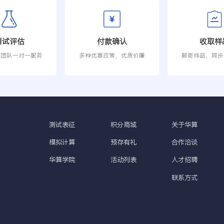
偏光显微镜
项目详情
立即预约