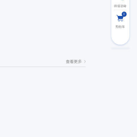
TEM制样-聚焦离子束(FIB
项目详情
立即预约
气质联用(GC-MS)
目详情
立即预约