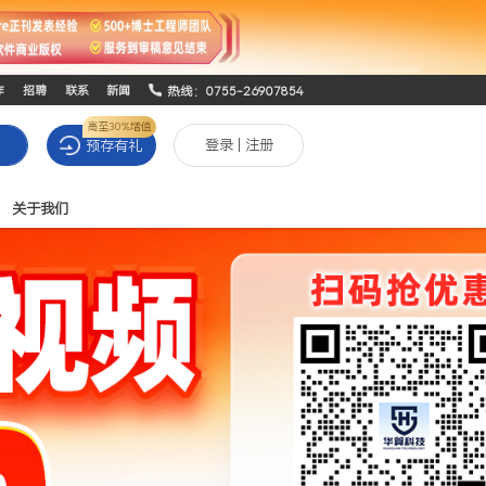
热线：0755-26
合作
招聘
联系
新闻
高至30%增值
登录
|
预存有礼
搜索
列表
积分商城
关于我们