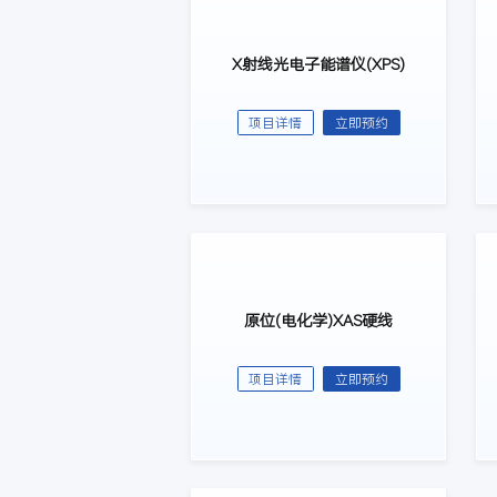
光电催化
顺磁共振波谱仪ESR/EPR
生物表征
数据分析
项目详情
立即预约
科研绘图
X射线光电子能谱仪(XPS)
项目详情
立即预约