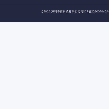
0755-26907854
173-2446-2270
kefu@v-suan.com
广东省深圳市光明区凤凰街道
坑社区光明大道481号
©2023 深圳华算科技有限公司
粤ICP备