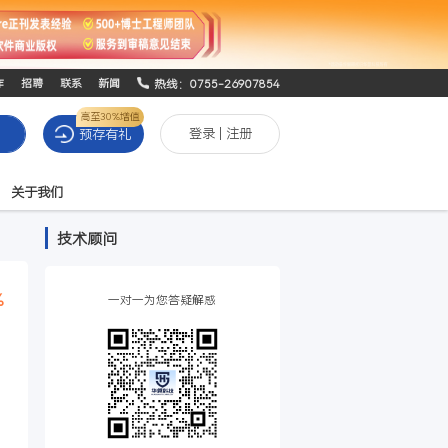
热线：0755-26
合作
招聘
联系
新闻
高至30%增值
登录
|
预存有礼
搜索
列表
积分商城
关于我们
技术顾问
98%
一对一为您答疑解惑
好评率