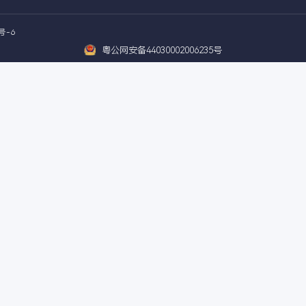
测试表征
积分商城
模拟计算
预存有礼
华算学院
活动列表
东
2020078624号-6
粤公网安备440300020062