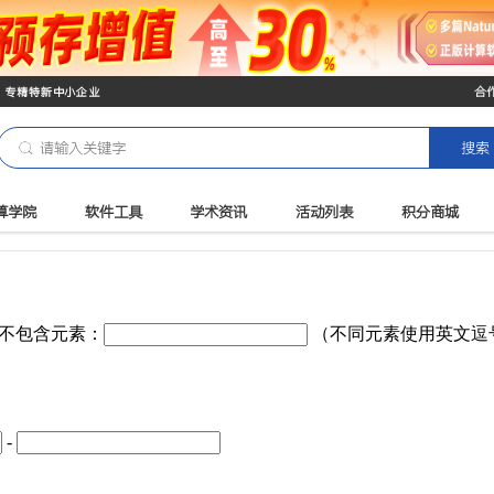
创新型中小企业 专精特新中小企业
算
华算学院
软件工具
学术资讯
活动