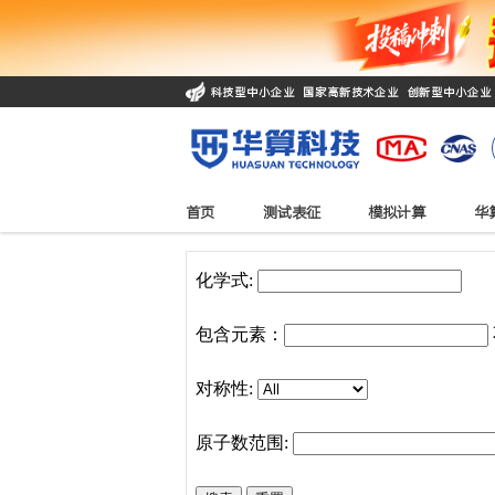
科技型中小企业 国家高新技术企业 
首页
测试表征
模拟计