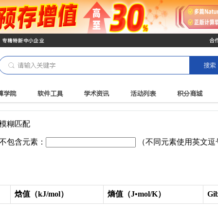
创新型中小企业 专精特新中小企业
算
华算学院
软件工具
学术资讯
活动