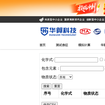
科技型中小企业 国家高新技术企业 
首页
测试表征
模拟计